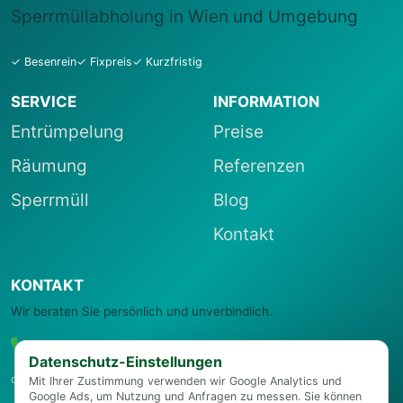
Sperrmüllabholung in Wien und Umgebung
✓ Besenrein
✓ Fixpreis
✓ Kurzfristig
SERVICE
INFORMATION
Entrümpelung
Preise
Räumung
Referenzen
Sperrmüll
Blog
Kontakt
KONTAKT
Wir beraten Sie persönlich und unverbindlich.
0664 22 27 006
Datenschutz-Einstellungen
office@entruempelungsservice-wien.at
Mit Ihrer Zustimmung verwenden wir Google Analytics und
Google Ads, um Nutzung und Anfragen zu messen. Sie können