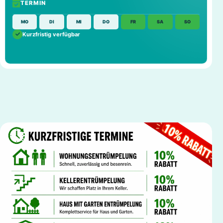
TERMIN
MO
DI
MI
DO
FR
SA
SO
Kurzfristig verfügbar