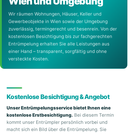
Wien und Umgebung
Wir räumen Wohnungen, Häuser, Keller und
Gewerbeobjekte in Wien sowie der Umgebung
zuverlässig, termingerecht und besenrein. Von der
kostenlosen Besichtigung bis zur fachgerechten
Entrümpelung
erhalten Sie alle Leistungen aus
einer Hand – transparent, sorgfältig und ohne
versteckte Kosten.
Kostenlose Besichtigung & Angebot
Unser Entrümpelungsservice bietet Ihnen eine
kostenlose Erstbesichtigung.
Bei diesem Termin
kommt unser Entrümpler persönlich vorbei und
macht sich ein Bild über die Entrümpelung. Sie