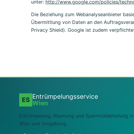
unter:
http://www.google.com/policies/techno
Die Beziehung zum Webanalyseanbieter basie
Übermittlung von Daten an den Auftragsverar
Privacy Shield). Google ist zudem verpflichte
Entrümpelungsservice
ES
Wien
Entrümpelung, Räumung und Sperrmüllabholung in
Wien und Umgebung