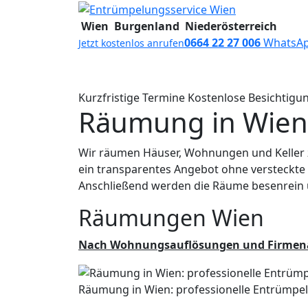
Zum Inhalt springen
Wien
Burgenland
Niederösterreich
0664 22 27 006
WhatsA
Jetzt kostenlos anrufen
Startseite
Entrümpelung
Räumung
Kurzfristige Termine
Kostenlose Besichtigu
Räumung in Wien
Wir räumen Häuser, Wohnungen und Keller zu
ein transparentes Angebot ohne versteckt
Anschließend werden die Räume besenrein
Räumungen Wien
Nach Wohnungsauflösungen und Firmenau
Räumung in Wien: professionelle Entrümpe