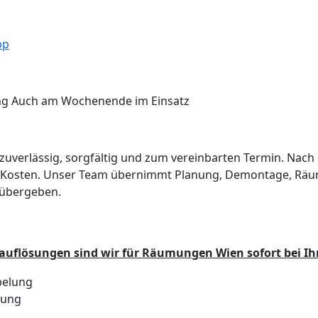
pp
Wohnungsräumung
Kellerräumung
Altmöbel
Refer
ng
Auch am Wochenende im Einsatz
verlässig, sorgfältig und zum vereinbarten Termin. Nach 
e Kosten. Unser Team übernimmt Planung, Demontage, Räum
 übergeben.
flösungen sind wir für Räumungen Wien sofort bei Ih
lung