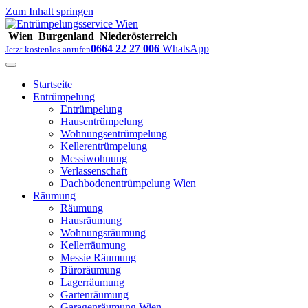
Zum Inhalt springen
Wien
Burgenland
Niederösterreich
0664 22 27 006
WhatsApp
Jetzt kostenlos anrufen
Startseite
Entrümpelung
Entrümpelung
Hausentrümpelung
Wohnungsentrümpelung
Kellerentrümpelung
Messiwohnung
Verlassenschaft
Dachbodenentrümpelung Wien
Räumung
Räumung
Hausräumung
Wohnungsräumung
Kellerräumung
Messie Räumung
Büroräumung
Lagerräumung
Gartenräumung
Garagenräumung Wien