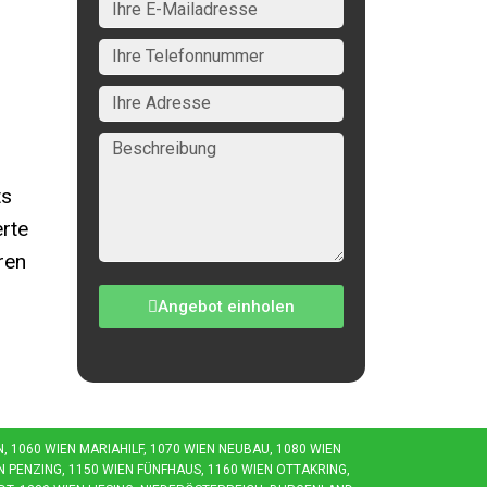
ts
rte
ren
Angebot einholen
1060 WIEN MARIAHILF, 1070 WIEN NEUBAU, 1080 WIEN J
 PENZING, 1150 WIEN FÜNFHAUS, 1160 WIEN OTTAKRING, 1