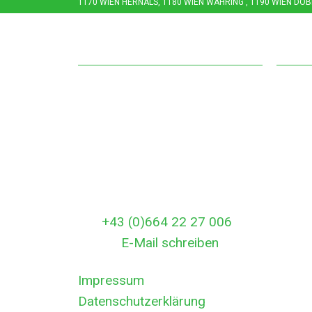
170 WIEN HERNALS, 1180 WIEN WÄHRING , 1190 WIEN DÖBL
Kontakt
Öff
Entrümpelungsservice Wien
Monta
Angeli gasse 47
06:00
A-1100 Wien
Rund 
Österreich
In dr
Rufen Sie uns gleich an:
außer
Tel:
+43 (0)664 22 27 006
errei
E-Mail:
E-Mail schreiben
Impressum
Datenschutzerklärung