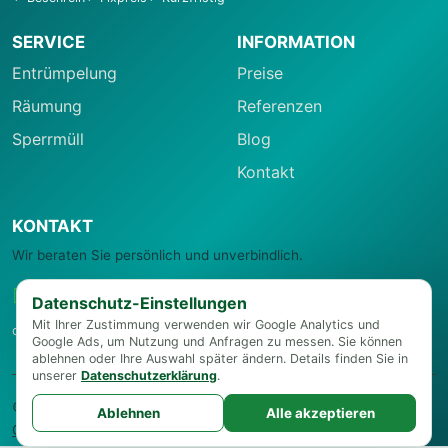
SERVICE
INFORMATION
Entrümpelung
Preise
Räumung
Referenzen
Sperrmüll
Blog
Kontakt
KONTAKT
Wir beraten Sie persönlich und unverbindlich.
0664 22 27 006
Datenschutz-Einstellungen
Mit Ihrer Zustimmung verwenden wir Google Analytics und
office@entruempelungsservice-wien.at
Google Ads, um Nutzung und Anfragen zu messen. Sie können
ablehnen oder Ihre Auswahl später ändern. Details finden Sie in
unserer
Datenschutzerklärung
.
© 2026 Entrümpelungsservice Wien
Impressum
·
Datenschutz
·
Ablehnen
Alle akzeptieren
Cookie-Einstellungen