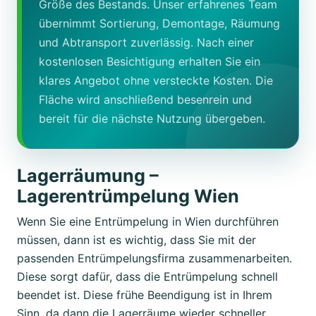
Größe des Bestands. Unser erfahrenes Team
übernimmt Sortierung, Demontage, Räumung
und Abtransport zuverlässig. Nach einer
kostenlosen Besichtigung erhalten Sie ein
klares Angebot ohne versteckte Kosten. Die
Fläche wird anschließend besenrein und
bereit für die nächste Nutzung übergeben.
Lagerräumung –
Lagerentrümpelung Wien
Wenn Sie eine Entrümpelung in Wien durchführen
müssen, dann ist es wichtig, dass Sie mit der
passenden Entrümpelungsfirma zusammenarbeiten.
Diese sorgt dafür, dass die Entrümpelung schnell
beendet ist. Diese frühe Beendigung ist in Ihrem
Sinn, da dann die Lagerräume wieder schneller