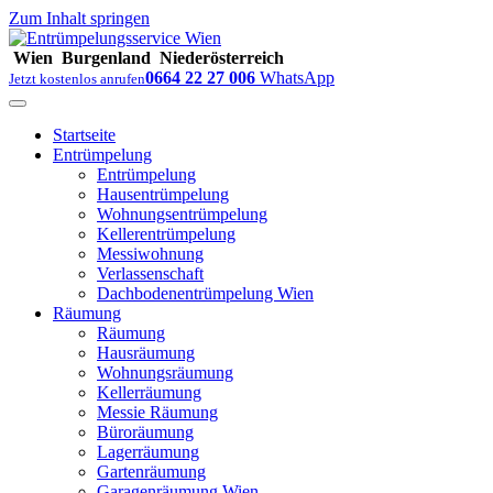
Zum Inhalt springen
Wien
Burgenland
Niederösterreich
0664 22 27 006
WhatsApp
Jetzt kostenlos anrufen
Startseite
Entrümpelung
Entrümpelung
Hausentrümpelung
Wohnungsentrümpelung
Kellerentrümpelung
Messiwohnung
Verlassenschaft
Dachbodenentrümpelung Wien
Räumung
Räumung
Hausräumung
Wohnungsräumung
Kellerräumung
Messie Räumung
Büroräumung
Lagerräumung
Gartenräumung
Garagenräumung Wien