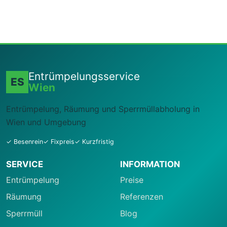
Entrümpelungsservice
ES
Wien
Entrümpelung, Räumung und Sperrmüllabholung in
Wien und Umgebung
✓ Besenrein
✓ Fixpreis
✓ Kurzfristig
SERVICE
INFORMATION
Entrümpelung
Preise
Räumung
Referenzen
Sperrmüll
Blog