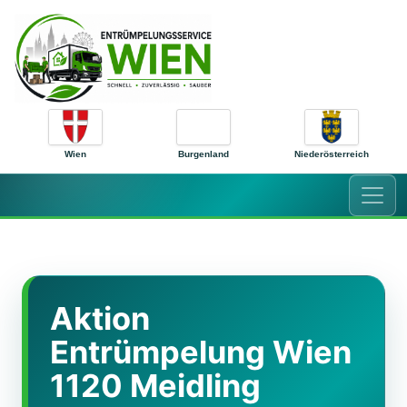
Zum Inhalt springen
Wien
Burgenland
Niederösterreich
Aktion
Entrümpelung Wien
1120 Meidling