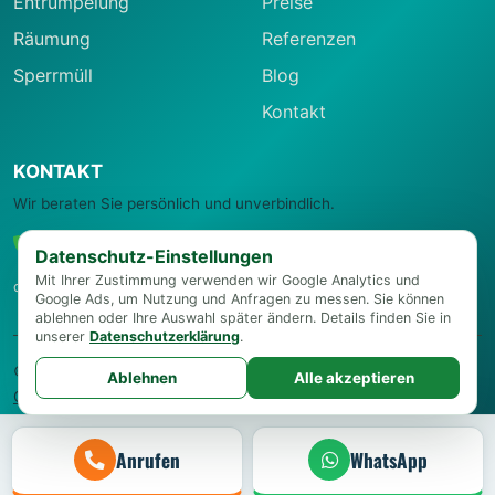
Entrümpelung
Preise
Räumung
Referenzen
Sperrmüll
Blog
Kontakt
KONTAKT
Wir beraten Sie persönlich und unverbindlich.
0664 22 27 006
Datenschutz-Einstellungen
Mit Ihrer Zustimmung verwenden wir Google Analytics und
office@entruempelungsservice-wien.at
Google Ads, um Nutzung und Anfragen zu messen. Sie können
ablehnen oder Ihre Auswahl später ändern. Details finden Sie in
unserer
Datenschutzerklärung
.
© 2026 Entrümpelungsservice Wien
Impressum
·
Datenschutz
·
Ablehnen
Alle akzeptieren
Cookie-Einstellungen
Anrufen
WhatsApp