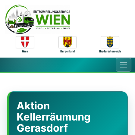
Zum Inhalt springen
Wien
Burgenland
Niederösterreich
Aktion
Kellerräumung
Gerasdorf