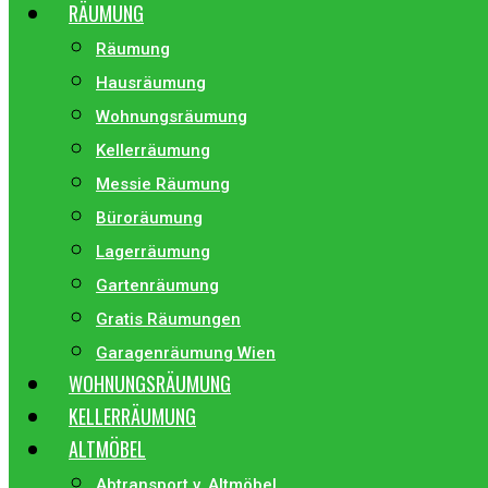
RÄUMUNG
Räumung
Hausräumung
Wohnungsräumung
Kellerräumung
Messie Räumung
Büroräumung
Lagerräumung
Gartenräumung
Gratis Räumungen
Garagenräumung Wien
WOHNUNGSRÄUMUNG
KELLERRÄUMUNG
ALTMÖBEL
Abtransport v. Altmöbel