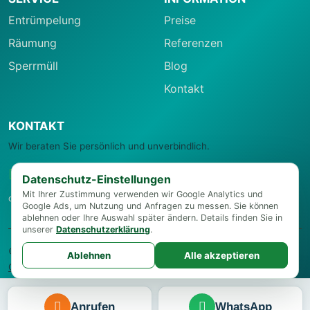
Entrümpelung
Preise
Räumung
Referenzen
Sperrmüll
Blog
Kontakt
KONTAKT
Wir beraten Sie persönlich und unverbindlich.
0664 22 27 006
Datenschutz-Einstellungen
Mit Ihrer Zustimmung verwenden wir Google Analytics und
office@entruempelungsservice-wien.at
Google Ads, um Nutzung und Anfragen zu messen. Sie können
ablehnen oder Ihre Auswahl später ändern. Details finden Sie in
unserer
Datenschutzerklärung
.
© 2026 Entrümpelungsservice Wien
Impressum
·
Datenschutz
·
Ablehnen
Alle akzeptieren
Cookie-Einstellungen
Anrufen
WhatsApp