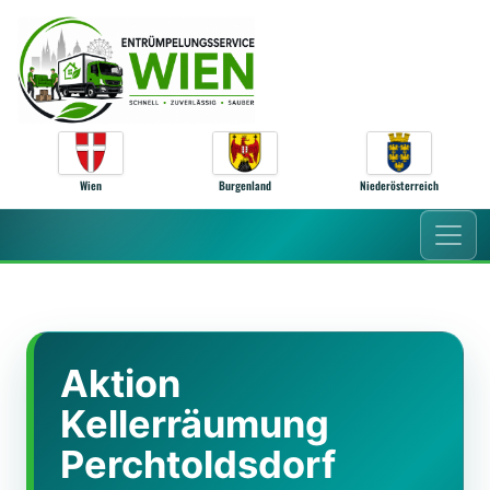
Zum Inhalt springen
Wien
Burgenland
Niederösterreich
Aktion
Kellerräumung
Perchtoldsdorf