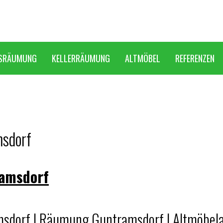
SRÄUMUNG
KELLERRÄUMUNG
ALTMÖBEL
REFERENZEN
sdorf
amsdorf
sdorf | Räumung Guntramsdorf | Altmöbel