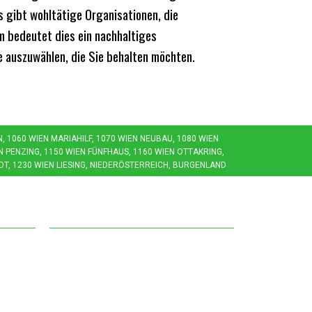
s gibt wohltätige Organisationen, die
 bedeutet dies ein nachhaltiges
e auszuwählen, die Sie behalten möchten.
1060 WIEN MARIAHILF, 1070 WIEN NEUBAU, 1080 WIEN J
 PENZING, 1150 WIEN FÜNFHAUS, 1160 WIEN OTTAKRING, 1
T, 1230 WIEN LIESING, NIEDERÖSTERREICH, BURGENLAND
Weiterführendes
Günstige Entrümpelungen
en
Gratis Räumungen