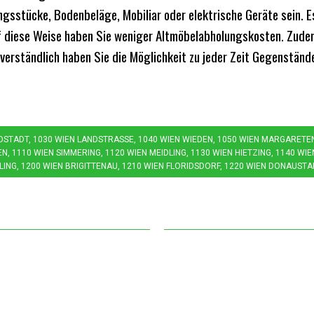
ngsstücke, Bodenbeläge, Mobiliar oder elektrische Geräte sein. E
f diese Weise haben Sie weniger Altmöbelabholungskosten. Zudem
verständlich haben Sie die Möglichkeit zu jeder Zeit Gegenständ
LDSTADT, 1030 WIEN LANDSTRASSE, 1040 WIEN WIEDEN, 1050 WIEN MARGARETEN, 
 1110 WIEN SIMMERING, 1120 WIEN MEIDLING, 1130 WIEN HIETZING, 1140 WIEN
ING, 1200 WIEN BRIGITTENAU, 1210 WIEN FLORIDSDORF, 1220 WIEN DONAUSTAD
nungszeiten
Weiterführendes
g – Sonntag
Entrümpelung Wien
 – 22:00 Uhr
Altmöbelabholung Wi
um die Uhr im Einsatz