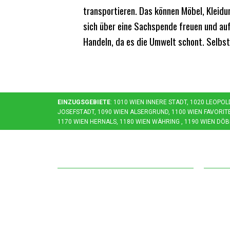
transportieren. Das können Möbel, Kleidu
sich über eine Sachspende freuen und au
Handeln, da es die Umwelt schont. Selbst
EINZUGSGEBIETE
: 1010 WIEN INNERE STADT, 1020 LEOPO
OSEFSTADT, 1090 WIEN ALSERGRUND, 1100 WIEN FAVORITEN,
170 WIEN HERNALS, 1180 WIEN WÄHRING , 1190 WIEN DÖBL
Kontakt
Öff
Entrümpelungsservice Wien
Monta
Angeli gasse 47
06:00
A-1100 Wien
Rund 