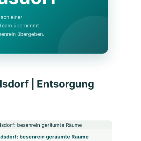
Nach einer
r Team übernimmt
senrein übergeben.
sdorf | Entsorgung
ldsdorf: besenrein geräumte Räume