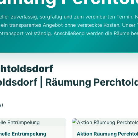
ler zuverlässig, sorgfältig und zum vereinbarten Termin. 
e ein transparentes Angebot ohne versteckte Kosten. Unse
ransport vollständig. Anschließend werden die Räume be
htoldsdorf
ldsdorf | Räumung Perchtold
e!
nelle Entrümpelung
Aktion Räumung Perchto