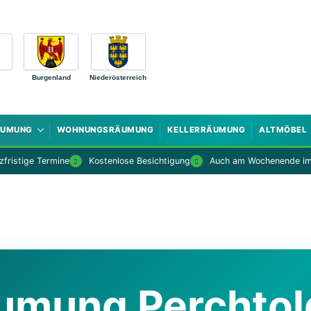
Burgenland
Niederösterreich
ÄUMUNG
WOHNUNGSRÄUMUNG
KELLERRÄUMUNG
ALTMÖBEL
fristige Termine
Kostenlose Besichtigung
Auch am Wochenende im
umung Perchtol