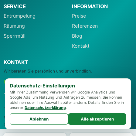
SERVICE
INFORMATION
Entrümpelung
Preise
Räumung
Referenzen
Sperrmüll
Blog
Kontakt
KONTAKT
Wir beraten Sie persönlich und unverbindlich.
0664 22 27 006
Datenschutz-Einstellungen
Mit Ihrer Zustimmung verwenden wir Google Analytics und
office@entruempelungsservice-wien.at
Google Ads, um Nutzung und Anfragen zu messen. Sie können
ablehnen oder Ihre Auswahl später ändern. Details finden Sie in
unserer
Datenschutzerklärung
.
© 2026 Entrümpelungsservice Wien
Impressum
·
Datenschutz
·
Ablehnen
Alle akzeptieren
Cookie-Einstellungen