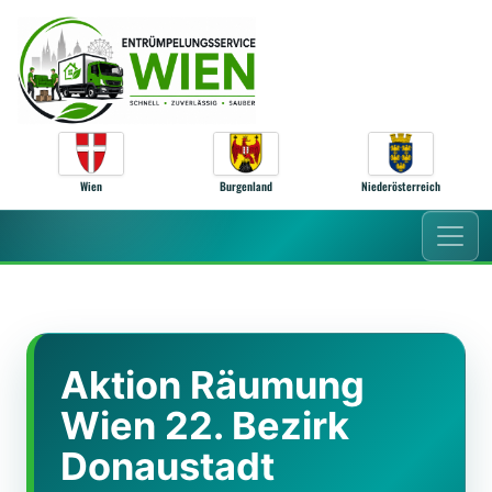
Zum Inhalt springen
Wien
Burgenland
Niederösterreich
Aktion Räumung
Wien 22. Bezirk
Donaustadt