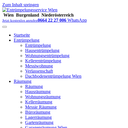
Zum Inhalt springen
Wien
Burgenland
Niederösterreich
0664 22 27 006
WhatsApp
Jetzt kostenlos anrufen
Startseite
Entrümpelung
Entrümpelung
Hausentrümpelung
Wohnungsentrümpelung
Kellerentrümpelung
Messiwohnung
Verlassenschaft
Dachbodenentrümpelung Wien
Räumung
Räumung
Hausräumung
Wohnungsräumung
Kellerräumung
Messie Räumung
Büroräumung
Lagerräumung
Gartenräumung
Garagenräumung Wien