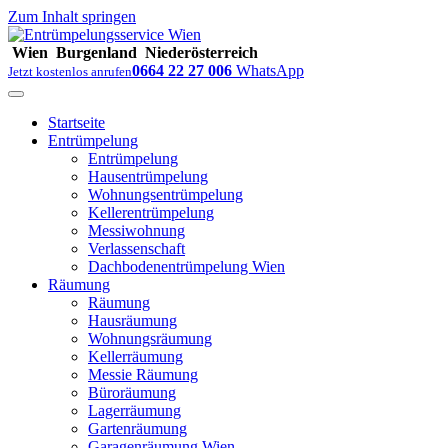
Zum Inhalt springen
Wien
Burgenland
Niederösterreich
0664 22 27 006
WhatsApp
Jetzt kostenlos anrufen
Startseite
Entrümpelung
Entrümpelung
Hausentrümpelung
Wohnungsentrümpelung
Kellerentrümpelung
Messiwohnung
Verlassenschaft
Dachbodenentrümpelung Wien
Räumung
Räumung
Hausräumung
Wohnungsräumung
Kellerräumung
Messie Räumung
Büroräumung
Lagerräumung
Gartenräumung
Garagenräumung Wien