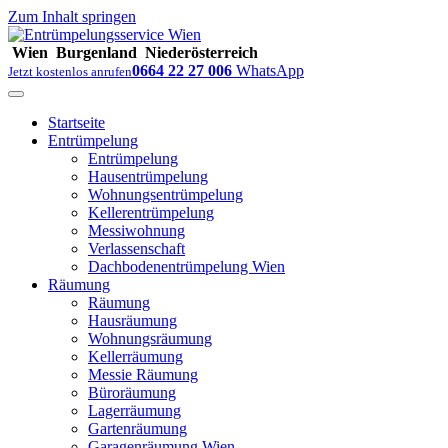
Zum Inhalt springen
Wien
Burgenland
Niederösterreich
0664 22 27 006
WhatsApp
Jetzt kostenlos anrufen
Startseite
Entrümpelung
Entrümpelung
Hausentrümpelung
Wohnungsentrümpelung
Kellerentrümpelung
Messiwohnung
Verlassenschaft
Dachbodenentrümpelung Wien
Räumung
Räumung
Hausräumung
Wohnungsräumung
Kellerräumung
Messie Räumung
Büroräumung
Lagerräumung
Gartenräumung
Garagenräumung Wien