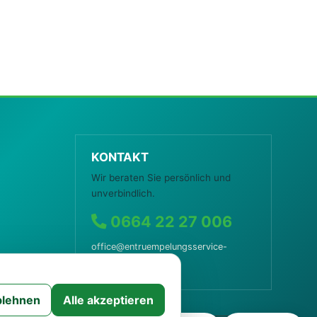
KONTAKT
Wir beraten Sie persönlich und
unverbindlich.
0664 22 27 006
office@entruempelungsservice-
wien.at
lehnen
Alle akzeptieren