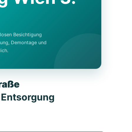
nlosen Besichtigung
umung, Demontage und
ich.
raße
 Entsorgung