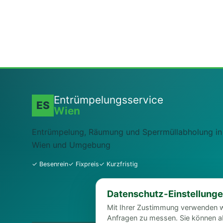
Entrümpelungsservice
ES
Wien
Entrümpelung, Räumung und Sperrmüllabholung in
Wien und Umgebung
✓ Besenrein
✓ Fixpreis
✓ Kurzfristig
Datenschutz-Einstellung
Mit Ihrer Zustimmung verwenden w
Anfragen zu messen. Sie können ab