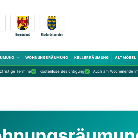
Burgenland
Niederösterreich
ÄUMUNG
WOHNUNGSRÄUMUNG
KELLERRÄUMUNG
ALTMÖBEL
fristige Termine
Kostenlose Besichtigung
Auch am Wochenende im
ohnungsräumung