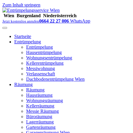
Zum Inhalt springen
Wien
Burgenland
Niederösterreich
0664 22 27 006
WhatsApp
Jetzt kostenlos anrufen
Startseite
Entrümpelung
Entrümpelung
Hausentrümpelung
Wohnungsentrümpelung
Kellerentrümpelung
Messiwohnung
Verlassenschaft
Dachbodenentrümpelung Wien
Räumung
Räumung
Hausräumung
Wohnungsräumung
Kellerräumung
Messie Räumung
Büroräumung
Lagerräumung
Gartenräumung
Garagenräumung Wien