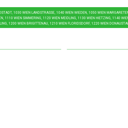
LDSTADT, 1030 WIEN LANDSTRASSE, 1040 WIEN WIEDEN, 1050 WIEN MARGARETEN, 
 1110 WIEN SIMMERING, 1120 WIEN MEIDLING, 1130 WIEN HIETZING, 1140 WIEN
ING, 1200 WIEN BRIGITTENAU, 1210 WIEN FLORIDSDORF, 1220 WIEN DONAUSTAD
nungszeiten
Weiterführendes
g – Sonntag
Entrümpelung Wien
 – 22:00 Uhr
Altmöbelabholung Wi
um die Uhr im Einsatz
Räumung in Wien
ingenden Fällen auch
Wohnungsräumung in
halb dieser Zeiten
Hausräumung in Wien
chbar.
Kellerräumung Wien -