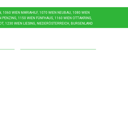
1060 WIEN MARIAHILF, 1070 WIEN NEUBAU, 1080 WIEN J
 PENZING, 1150 WIEN FÜNFHAUS, 1160 WIEN OTTAKRING, 1
T, 1230 WIEN LIESING, NIEDERÖSTERREICH, BURGENLAND
Weiterführendes
Günstige Entrümpelungen
en
Gratis Räumungen
Entrümpelung Wien
 Wien
Preise für Entrümpelungen
Referenzen
Kontakt