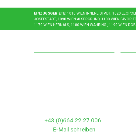
EINZUGSGEBIETE
: 1010 WIEN INNERE STADT, 1020 LEOPO
OSEFSTADT, 1090 WIEN ALSERGRUND, 1100 WIEN FAVORITEN,
170 WIEN HERNALS, 1180 WIEN WÄHRING , 1190 WIEN DÖBL
Kontakt
Öff
Entrümpelungsservice Wien
Monta
Angeli gasse 47
06:00
A-1100 Wien
Rund 
Österreich
In dr
Rufen Sie uns gleich an:
außer
Tel:
+43 (0)664 22 27 006
errei
E-Mail:
E-Mail schreiben