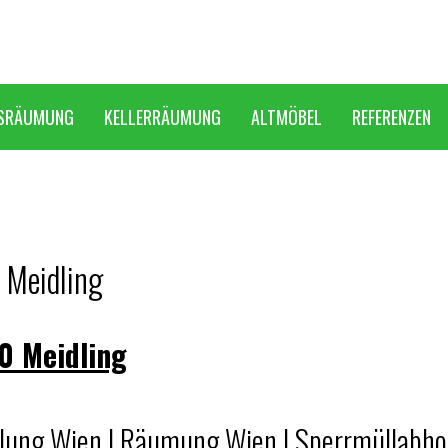
SRÄUMUNG
KELLERRÄUMUNG
ALTMÖBEL
REFERENZEN
 Meidling
0 Meidling
lung Wien | Räumung Wien | Sperrmüllabho