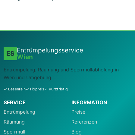
Entrümpelungsservice
ES
Wien
Entrümpelung, Räumung und Sperrmüllabholung in
Wien und Umgebung
✓ Besenrein
✓ Fixpreis
✓ Kurzfristig
SERVICE
INFORMATION
Entrümpelung
Preise
Räumung
Referenzen
Sperrmüll
Blog