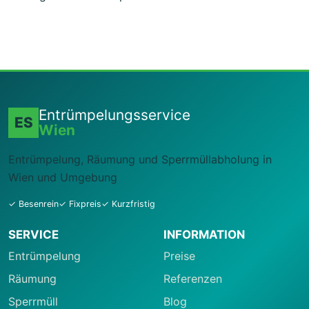
Entrümpelungsservice
ES
Wien
Entrümpelung, Räumung und Sperrmüllabholung in
Wien und Umgebung
✓ Besenrein
✓ Fixpreis
✓ Kurzfristig
SERVICE
INFORMATION
Entrümpelung
Preise
Räumung
Referenzen
Sperrmüll
Blog