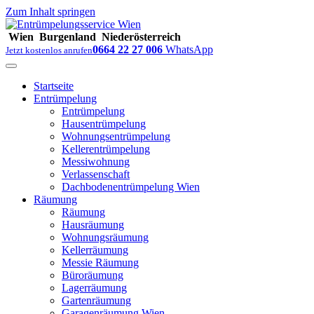
Zum Inhalt springen
Wien
Burgenland
Niederösterreich
0664 22 27 006
WhatsApp
Jetzt kostenlos anrufen
Startseite
Entrümpelung
Entrümpelung
Hausentrümpelung
Wohnungsentrümpelung
Kellerentrümpelung
Messiwohnung
Verlassenschaft
Dachbodenentrümpelung Wien
Räumung
Räumung
Hausräumung
Wohnungsräumung
Kellerräumung
Messie Räumung
Büroräumung
Lagerräumung
Gartenräumung
Garagenräumung Wien