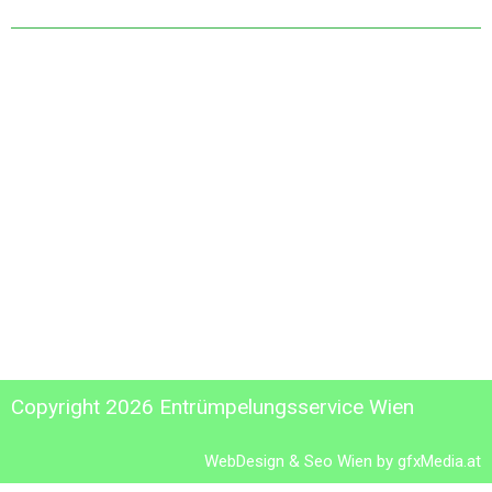
Weiterführendes
Günstige Entrümpelungen
Gratis Räumungen
Entrümpelung Wien
Preise für Entrümpelungen
Referenzen
Kontakt
Copyright 2026 Entrümpelungsservice Wien
WebDesign & Seo Wien by
gfxMedia.at