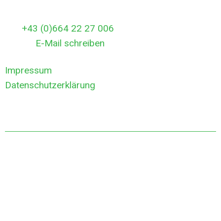
Rufen Sie uns gleich an:
Tel:
+43 (0)664 22 27 006
E-Mail:
E-Mail schreiben
Impressum
Datenschutzerklärung
Öffnungszeiten
Montag – Sonntag
06:00 – 22:00 Uhr
Rund um die Uhr im Einsatz
In dringenden Fällen auch außerhalb dieser