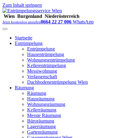
Zum Inhalt springen
Wien
Burgenland
Niederösterreich
0664 22 27 006
WhatsApp
Jetzt kostenlos anrufen
Startseite
Entrümpelung
Entrümpelung
Hausentrümpelung
Wohnungsentrümpelung
Kellerentrümpelung
Messiwohnung
Verlassenschaft
Dachbodenentrümpelung Wien
Räumung
Räumung
Hausräumung
Wohnungsräumung
Kellerräumung
Messie Räumung
Büroräumung
Lagerräumung
Gartenräumung
Garagenräumung Wien