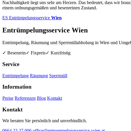
Nachhaltigkeit liegt uns sehr am Herzen. Das bedeutet, dass wir br
einem ordnungsgemäßen und besenreinen Zustand.
ES
Entrümpelungsservice
Wien
Entrümpelungsservice Wien
Entrümpelung, Räumung und Sperrmüllabholung in Wien und Umge
✓ Besenrein
✓ Fixpreis
✓ Kurzfristig
Service
Entrümpelung
Räumung
Sperrmüll
Information
Preise
Referenzen
Blog
Kontakt
Kontakt
Wir beraten Sie persönlich und unverbindlich.
0664 22 27 006
office@entruempelungsservice-wien.at