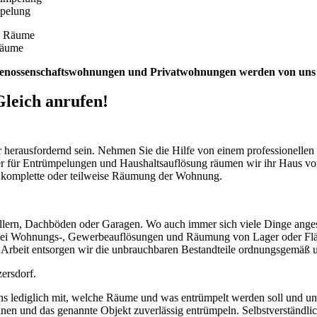
mpelung
Räume
nossenschaftswohnungen und Privatwohnungen werden von uns 
Gleich anrufen!
 herausfordernd sein. Nehmen Sie die Hilfe von einem professionellen 
ter für Entrümpelungen und Haushaltsauflösung räumen wir ihr Haus v
ie komplette oder teilweise Räumung der Wohnung.
rn, Dachböden oder Garagen. Wo auch immer sich viele Dinge angesam
h bei Wohnungs-, Gewerbeauflösungen und Räumung von Lager oder Fläch
er Arbeit entsorgen wir die unbrauchbaren Bestandteile ordnungsgemäß
ersdorf.
s lediglich mit, welche Räume und was entrümpelt werden soll und uns
inen und das genannte Objekt zuverlässig entrümpeln. Selbstverständli