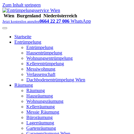
Zum Inhalt springen
Wien
Burgenland
Niederösterreich
0664 22 27 006
WhatsApp
Jetzt kostenlos anrufen
Startseite
Entrümpelung
Entrümpelung
Hausentrümpelung
Wohnungsentrümpelung
Kellerentrümpelung
Messiwohnung
Verlassenschaft
Dachbodenentrümpelung Wien
Räumung
Räumung
Hausräumung
Wohnungsräumung
Kellerräumung
Messie Räumung
Büroräumung
Lagerräumung
Gartenräumung
Garagenräumung Wien