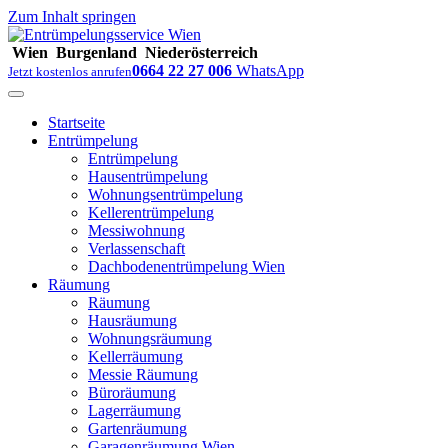
Zum Inhalt springen
Wien
Burgenland
Niederösterreich
0664 22 27 006
WhatsApp
Jetzt kostenlos anrufen
Startseite
Entrümpelung
Entrümpelung
Hausentrümpelung
Wohnungsentrümpelung
Kellerentrümpelung
Messiwohnung
Verlassenschaft
Dachbodenentrümpelung Wien
Räumung
Räumung
Hausräumung
Wohnungsräumung
Kellerräumung
Messie Räumung
Büroräumung
Lagerräumung
Gartenräumung
Garagenräumung Wien