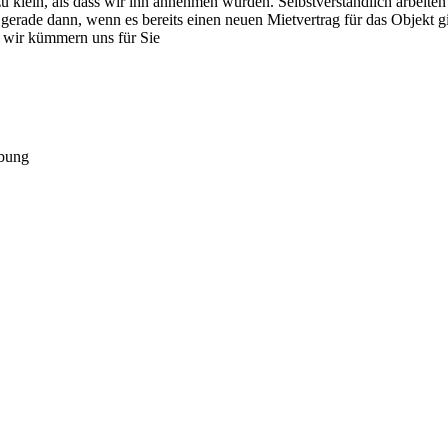
zu klein, als dass wir ihn annehmen würden. Selbstverständlich arbeiten
de dann, wenn es bereits einen neuen Mietvertrag für das Objekt gibt 
 wir kümmern uns für Sie
bung