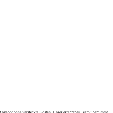
s Angebot ohne versteckte Kosten. Unser erfahrenes Team übernimmt