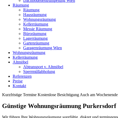
Dachbodenentrümpelung Wien
Räumung
Räumung
Hausräumung
Wohnungsräumung
Kellerräumung
Messie Räumung
Büroräumung
Lagerräumung
Gartenräumung
Garagenräumung Wien
Wohnungsräumung
Kellerräumung
Altmöbel
Abtransport v. Altmöbel
Sperrmüllabholung
Referenzen
Preise
Kontakt
Kurzfristige Termine
Kostenlose Besichtigung
Auch am Wochenende 
Günstige Wohnungsräumung Purkersdorf
Wir führen Ihre Wohnungsräumung sorgfältig, diskret und termingere