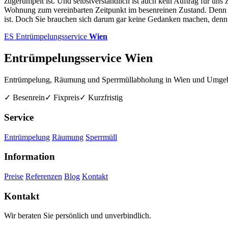
zugerümpelt ist. Und selbstverständlich ist auch kein Auftrag für uns 
Wohnung zum vereinbarten Zeitpunkt im besenreinen Zustand. Denn gera
ist. Doch Sie brauchen sich darum gar keine Gedanken machen, denn
ES
Entrümpelungsservice
Wien
Entrümpelungsservice Wien
Entrümpelung, Räumung und Sperrmüllabholung in Wien und Umge
✓ Besenrein
✓ Fixpreis
✓ Kurzfristig
Service
Entrümpelung
Räumung
Sperrmüll
Information
Preise
Referenzen
Blog
Kontakt
Kontakt
Wir beraten Sie persönlich und unverbindlich.