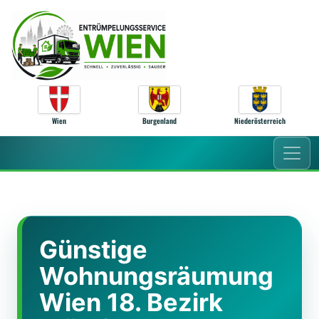
Zum Inhalt springen
Wien
Burgenland
Niederösterreich
Günstige
Wohnungsräumung
Wien 18. Bezirk