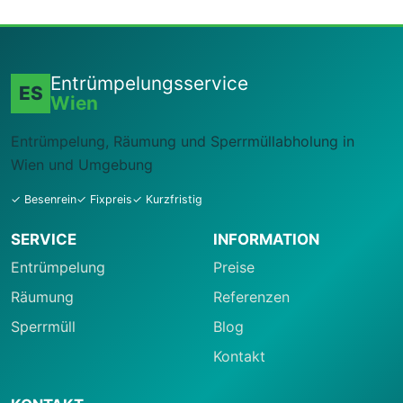
Entrümpelungsservice
ES
Wien
Entrümpelung, Räumung und Sperrmüllabholung in
Wien und Umgebung
✓ Besenrein
✓ Fixpreis
✓ Kurzfristig
SERVICE
INFORMATION
Entrümpelung
Preise
Räumung
Referenzen
Sperrmüll
Blog
Kontakt