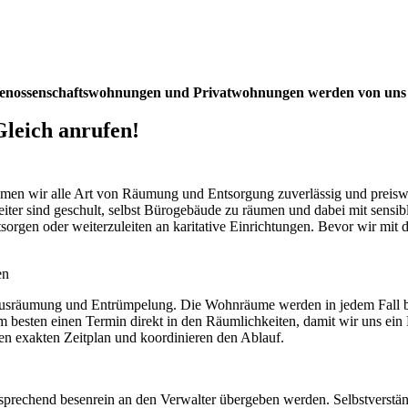
nossenschaftswohnungen und Privatwohnungen werden von uns 
Gleich anrufen!
en wir alle Art von Räumung und Entsorgung zuverlässig und preiswe
ter sind geschult, selbst Bürogebäude zu räumen und dabei mit sensib
ntsorgen oder weiterzuleiten an karitative Einrichtungen. Bevor wir mit 
en
 Hausräumung und Entrümpelung. Die Wohnräume werden in jedem Fall b
am besten einen Termin direkt in den Räumlichkeiten, damit wir uns 
nen exakten Zeitplan und koordinieren den Ablauf.
prechend besenrein an den Verwalter übergeben werden. Selbstverstän