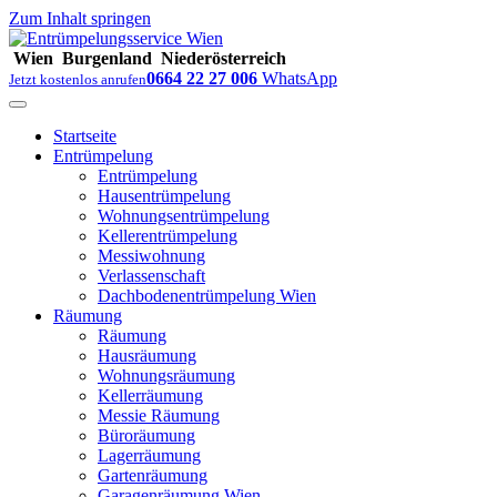
Zum Inhalt springen
Wien
Burgenland
Niederösterreich
0664 22 27 006
WhatsApp
Jetzt kostenlos anrufen
Startseite
Entrümpelung
Entrümpelung
Hausentrümpelung
Wohnungsentrümpelung
Kellerentrümpelung
Messiwohnung
Verlassenschaft
Dachbodenentrümpelung Wien
Räumung
Räumung
Hausräumung
Wohnungsräumung
Kellerräumung
Messie Räumung
Büroräumung
Lagerräumung
Gartenräumung
Garagenräumung Wien