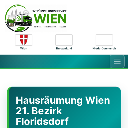
Zum Inhalt springen
Wien
Burgenland
Niederösterreich
Hausräumung Wien
21. Bezirk
Floridsdorf