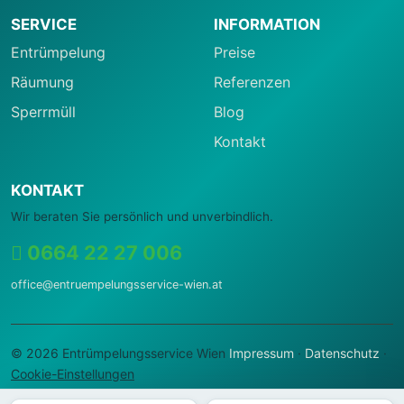
SERVICE
INFORMATION
Entrümpelung
Preise
Räumung
Referenzen
Sperrmüll
Blog
Kontakt
KONTAKT
Wir beraten Sie persönlich und unverbindlich.
0664 22 27 006
office@entruempelungsservice-wien.at
© 2026 Entrümpelungsservice Wien
Impressum
·
Datenschutz
·
Cookie-Einstellungen