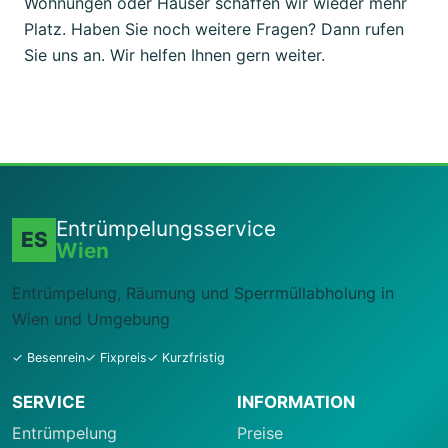
Wohnungen oder Häuser schaffen wir wieder mehr
Platz. Haben Sie noch weitere Fragen? Dann rufen
Sie uns an. Wir helfen Ihnen gern weiter.
Entrümpelungsservice
ES
Wien
Entrümpelung, Räumung und Sperrmüllabholung in
Wien und Umgebung
✓ Besenrein
✓ Fixpreis
✓ Kurzfristig
SERVICE
INFORMATION
Entrümpelung
Preise