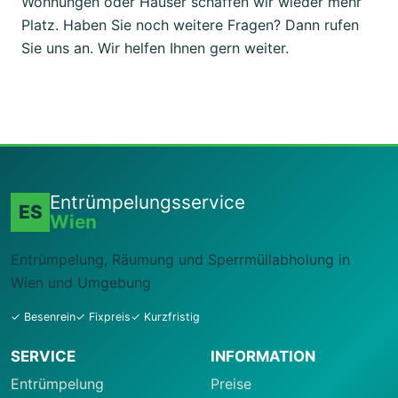
Wohnungen oder Häuser schaffen wir wieder mehr
Platz. Haben Sie noch weitere Fragen? Dann rufen
Sie uns an. Wir helfen Ihnen gern weiter.
Entrümpelungsservice
ES
Wien
Entrümpelung, Räumung und Sperrmüllabholung in
Wien und Umgebung
✓ Besenrein
✓ Fixpreis
✓ Kurzfristig
SERVICE
INFORMATION
Entrümpelung
Preise