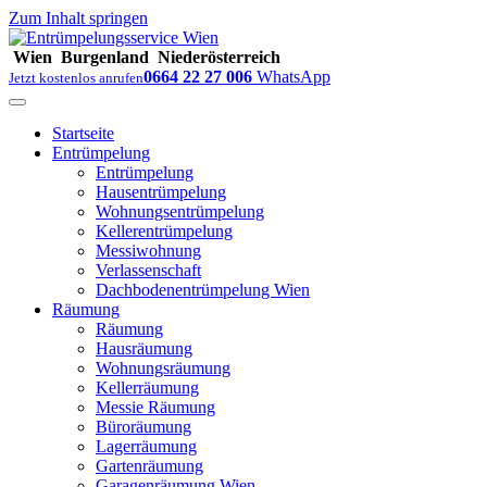
Zum Inhalt springen
Wien
Burgenland
Niederösterreich
0664 22 27 006
WhatsApp
Jetzt kostenlos anrufen
Startseite
Entrümpelung
Entrümpelung
Hausentrümpelung
Wohnungsentrümpelung
Kellerentrümpelung
Messiwohnung
Verlassenschaft
Dachbodenentrümpelung Wien
Räumung
Räumung
Hausräumung
Wohnungsräumung
Kellerräumung
Messie Räumung
Büroräumung
Lagerräumung
Gartenräumung
Garagenräumung Wien