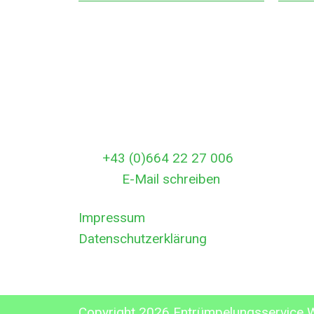
Entrümpelungsservice Wien
Monta
Angeli gasse 47
06:00
A-1100 Wien
Rund 
Österreich
In dr
Rufen Sie uns gleich an:
außer
Tel:
+43 (0)664 22 27 006
errei
E-Mail:
E-Mail schreiben
Impressum
Datenschutzerklärung
Copyright 2026 Entrümpelungsservice 