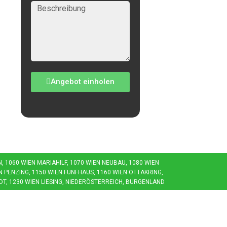
Angebot einholen
1060 WIEN MARIAHILF, 1070 WIEN NEUBAU, 1080 WIEN J
 PENZING, 1150 WIEN FÜNFHAUS, 1160 WIEN OTTAKRING, 1
T, 1230 WIEN LIESING, NIEDERÖSTERREICH, BURGENLAND
Weiterführendes