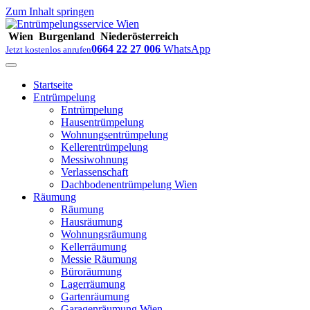
Zum Inhalt springen
Wien
Burgenland
Niederösterreich
0664 22 27 006
WhatsApp
Jetzt kostenlos anrufen
Startseite
Entrümpelung
Entrümpelung
Hausentrümpelung
Wohnungsentrümpelung
Kellerentrümpelung
Messiwohnung
Verlassenschaft
Dachbodenentrümpelung Wien
Räumung
Räumung
Hausräumung
Wohnungsräumung
Kellerräumung
Messie Räumung
Büroräumung
Lagerräumung
Gartenräumung
Garagenräumung Wien