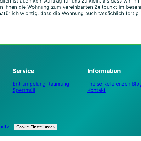
dlich ist auch kein Auftrag für uns zu klein, als dass wir i
ben Ihnen die Wohnung zum vereinbarten Zeitpunkt im besen
natürlich wichtig, dass die Wohnung auch tatsächlich fertig
Service
Information
Entrümpelung
Räumung
Preise
Referenzen
Blo
Sperrmüll
Kontakt
hutz
·
Cookie-Einstellungen