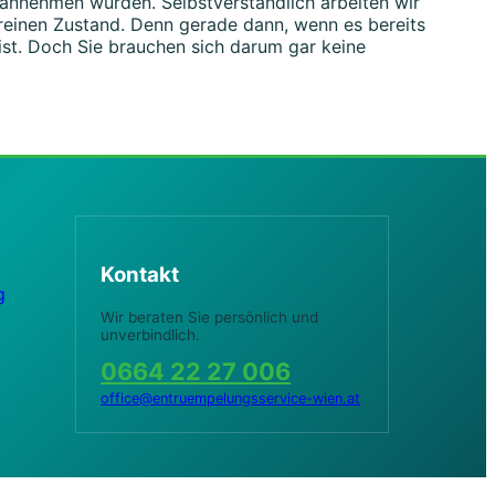
hn annehmen würden. Selbstverständlich arbeiten wir
reinen Zustand. Denn gerade dann, wenn es bereits
 ist. Doch Sie brauchen sich darum gar keine
Kontakt
g
Wir beraten Sie persönlich und
unverbindlich.
0664 22 27 006
office@entruempelungsservice-wien.at