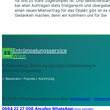
für uns zu stark zugerümpelt ist. Und selbstverstän
bei allen Aufträgen stets fristgerecht und überge
einen neuen Mietvertrag für das Objekt gibt ist es 
Gedanken machen, denn wir kümmern uns für Sie
Entrümpelungsservice
ES
Wien
Entrümpelung, Räumung und Sperrmüllabholung in
Wien und Umgebung
✓ Besenrein
✓ Fixpreis
✓ Kurzfristig
© 2026 Entrümpelungsservice Wien
Impressum
·
Datensc
0664 22 27 006
Anrufen
WhatsApp
Fotos senden