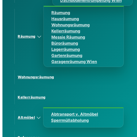
Dachbodenentrümpelung Wien
Räumung
Hausräumung
Wohnungsräumung
Kellerräumung
Räumung
Messie Räumung
Büroräumung
Lagerräumung
Gartenräumung
Garagenräumung Wien
Wohnungsräumung
Kellerräumung
Abtransport v. Altmöbel
Altmöbel
Sperrmüllabholung