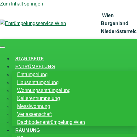
Zum Inhalt springen
Wien
Burgenland
Niederösterrei
STARTSEITE
ENTRÜMPELUNG
Entrümpelung
Hausentrümpelung
Wohnungsentrümpelung
Kellerentrümpelung
Messiwohnung
Verlassenschaft
Dachbodenentrümpelung Wien
RÄUMUNG