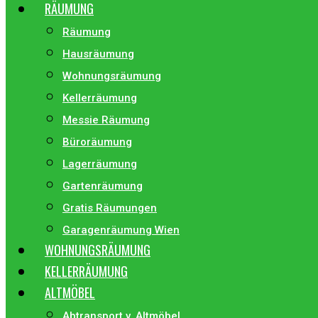
RÄUMUNG
Räumung
Hausräumung
Wohnungsräumung
Kellerräumung
Messie Räumung
Büroräumung
Lagerräumung
Gartenräumung
Gratis Räumungen
Garagenräumung Wien
WOHNUNGSRÄUMUNG
KELLERRÄUMUNG
ALTMÖBEL
Abtransport v. Altmöbel