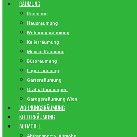
RÄUMUNG
Räumung
Hausräumung
Wohnungsräumung
Kellerräumung
Messie Räumung
Büroräumung
Lagerräumung
Gartenräumung
Gratis Räumungen
Garagenräumung Wien
WOHNUNGSRÄUMUNG
KELLERRÄUMUNG
ALTMÖBEL
Abtransport v. Altmöbel