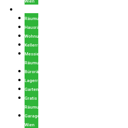
Wien
RÄUMUNG
Räumung
Hausräumung
Wohnungsräumung
Kellerräumung
Messie
Räumung
Büroräumung
Lagerräumung
Gartenräumung
Gratis
Räumungen
Garagenräumung
Wien