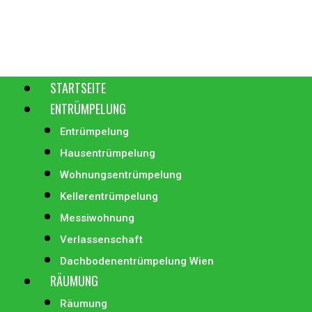
Skip
to
content
STARTSEITE
ENTRÜMPELUNG
Entrümpelung
Hausentrümpelung
Wohnungsentrümpelung
Kellerentrümpelung
Messiwohnung
Verlassenschaft
Dachbodenentrümpelung Wien
RÄUMUNG
Räumung