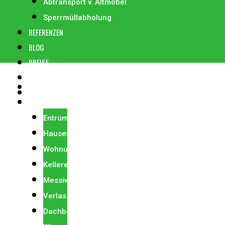
Abtransport v. Altmöbel
Sperrmüllabholung
REFERENZEN
BLOG
PREISE
KONTAKT
STARTSEITE
0664 22 27 006
ENTRÜMPELUNG
Entrümpelung
Hausentrümpelung
Wohnungsentrümpelung
Kellerentrümpelung
Messiwohnung
Verlassenschaft
Dachbodenentrümpelung