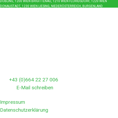
ÖBLING, 1200 WIEN BRIGITTENAU, 1210 WIEN FLORIDSDORF, 1220 WIEN D
ONAUSTADT, 1230 WIEN LIESING, NIEDERÖSTERREICH, BURGENLAND
Kontakt
Entrümpelungsservice Wien
Angeli gasse 47
A-1100 Wien
Österreich
Rufen Sie uns gleich an:
Tel:
+43 (0)664 22 27 006
E-Mail:
E-Mail schreiben
Impressum
Datenschutzerklärung