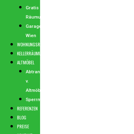
Gratis
Räumungen
Garagenräumung
Wien
WOHNUNGSRÄUMUNG
KELLERRÄUMUNG
ALTMÖBEL
Abtransport
v.
Altmöbel
Sperrmüllabholung
REFERENZEN
BLOG
PREISE