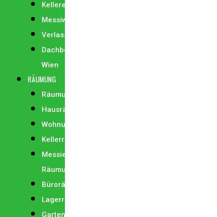
Kellerentrümpelung
Messiwohnung
Verlassenschaft
Dachbodenentrümpelung
Wien
RÄUMUNG
Räumung
Hausräumung
Wohnungsräumung
Kellerräumung
Messie
Räumung
Büroräumung
Lagerräumung
Gartenräumung