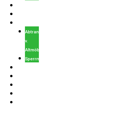
WOHNUNGSRÄUMUNG
KELLERRÄUMUNG
ALTMÖBEL
Abtransport
v.
Altmöbel
Sperrmüllabholung
REFERENZEN
BLOG
PREISE
KONTAKT
0664
22 27
006