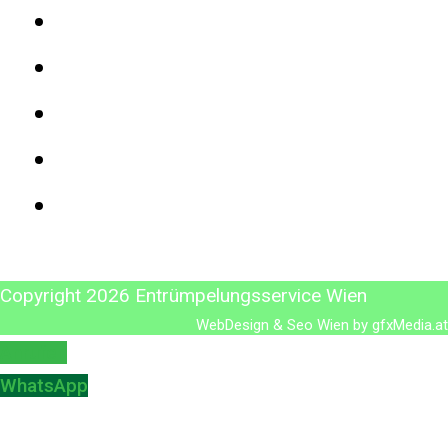
Gratis Räumungen
Entrümpelung Wien
Preise für Entrümpelungen
Referenzen
Kontakt
Copyright 2026 Entrümpelungsservice Wien
WebDesign & Seo Wien by
gfxMedia.at
Anrufen
WhatsApp