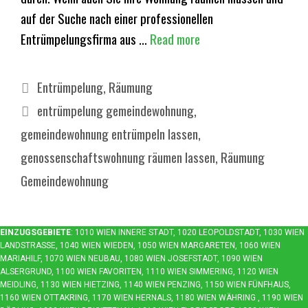
auf der Suche nach einer professionellen
Entrümpelungsfirma aus …
Read more
Categories
Entrümpelung
,
Räumung
Tags
entrümpelung gemeindewohnung
,
gemeindewohnung entrümpeln lassen
,
genossenschaftswohnung räumen lassen
,
Räumung
Gemeindewohnung
EINZUGSGEBIETE
: 1010 WIEN INNERE STADT, 1020 LEOPOLDSTADT, 1030 WIEN
LANDSTRASSE, 1040 WIEN WIEDEN, 1050 WIEN MARGARETEN, 1060 WIEN M
ARIAHILF, 1070 WIEN NEUBAU, 1080 WIEN JOSEFSTADT, 1090 WIEN A
LSERGRUND, 1100 WIEN FAVORITEN, 1110 WIEN SIMMERING, 1120 WIEN M
EIDLING, 1130 WIEN HIETZING, 1140 WIEN PENZING, 1150 WIEN FÜNFHAUS, 1
160 WIEN OTTAKRING, 1170 WIEN HERNALS, 1180 WIEN WÄHRING , 1190 WIEN D