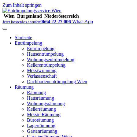
Zum Inhalt springen
Wien
Burgenland
Niederösterreich
0664 22 27 006
WhatsApp
Jetzt kostenlos anrufen
Startseite
Entrümpelung
Entrümpelung
Hausentrümpelung
Wohnungsentrümpelung
Kellerentrümpelung
Messiwohnung
Verlassenschaft
Dachbodenentrümpelung Wien
Räumung
Räumung
Hausräumung
Wohnungsräumung
Kellerräumung
Messie Räumung
Büroräumung
Lagerräumung
Gartenräumung
Garagenräumung Wien