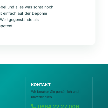
Möbel und alles was sonst noch
ht einfach auf der Deponie
e Wertgegenstände als
mpetent.
KONTAKT
Wir beraten Sie persönlich und
unverbindlich.
0664 22 27 006