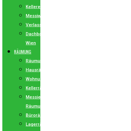
Kellerentrümpelung
Messiwohnung
Verlassenschaft
Dachbodenentrümpelung
Wien
RÄUMUNG
Räumung
Hausräumung
Wohnungsräumung
Kellerräumung
Messie
Räumung
Büroräumung
Lagerräumung