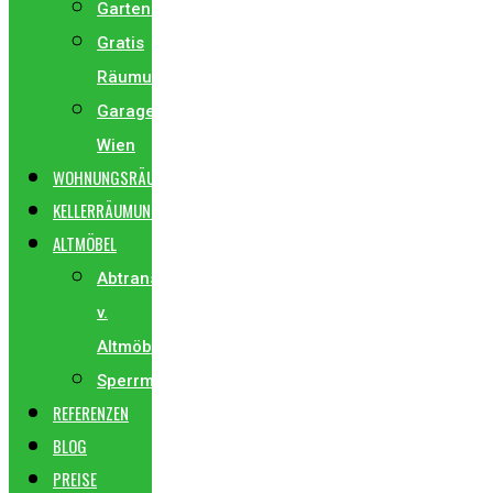
Gartenräumung
Gratis
Räumungen
Garagenräumung
Wien
WOHNUNGSRÄUMUNG
KELLERRÄUMUNG
ALTMÖBEL
Abtransport
v.
Altmöbel
Sperrmüllabholung
REFERENZEN
BLOG
PREISE