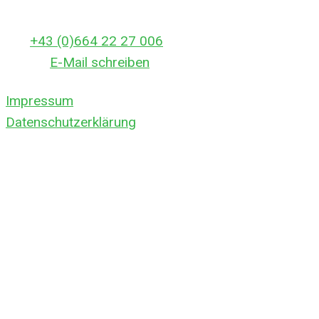
Rufen Sie uns gleich an:
Tel:
+43 (0)664 22 27 006
E-Mail:
E-Mail schreiben
Impressum
Datenschutzerklärung
Öffnungszeiten
Montag – Sonntag
06:00 – 22:00 Uhr
Rund um die Uhr im Einsatz
In dringenden Fällen auch außerhalb dieser