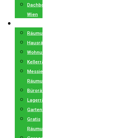
Dachbodenentrümpelung
Wien
RÄUMUNG
Räumung
Hausräumung
Wohnungsräumung
Kellerräumung
Messie
Räumung
Büroräumung
Lagerräumung
Gartenräumung
Gratis
Räumungen