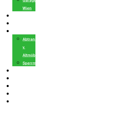
Garagenräumung
Wien
WOHNUNGSRÄUMUNG
KELLERRÄUMUNG
ALTMÖBEL
Abtransport
v.
Altmöbel
Sperrmüllabholung
REFERENZEN
BLOG
PREISE
KONTAKT
0664 22
27 006