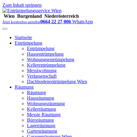
Zum Inhalt springen
Wien
Burgenland
Niederösterreich
0664 22 27 006
WhatsApp
Jetzt kostenlos anrufen
Startseite
Entrümpelung
Entrümpelung
Hausentrümpelung
Wohnungsentrümpelung
Kellerentrümpelung
Messiwohnung
Verlassenschaft
Dachbodenentrümpelung Wien
Räumung
Räumung
Hausräumung
Wohnungsräumung
Kellerräumung
Messie Räumung
Büroräumung
Lagerräumung
Gartenräumung
Garagenräumung Wien